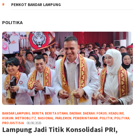
PEMKOT BANDAR LAMPUNG
POLITIKA
BANDAR LAMPUNG
,
BERITA
,
BERITA UTAMA
,
DAERAH
,
DAERAH
,
FOKUS
,
HEADLINE
,
HUKUM
,
METROBLITZ
,
NASIONAL
,
PARLEMEN
,
PEMERINTAHAN
,
POLITIK
,
POLITIKA
,
PRO JUSTISIA
08/08/2026
Lampung Jadi Titik Konsolidasi PRI,