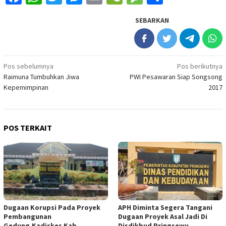
SEBARKAN
Navigasi
Pos sebelumnya
Pos berikutnya
Raimuna Tumbuhkan Jiwa
PWI Pesawaran Siap Songsong
pos
Kepemimpinan
2017
POS TERKAIT
Dugaan Korupsi Pada Proyek
APH Diminta Segera Tangani
Pembangunan
Dugaan Proyek Asal Jadi Di
Gedung,Kadiskes Kab
Disdikbud Pringsewu