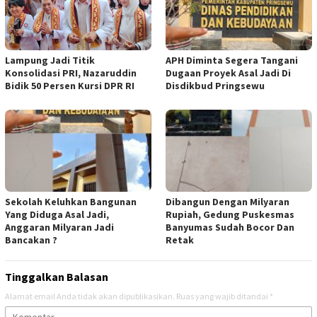
Lampung Jadi Titik
APH Diminta Segera Tangani
Konsolidasi PRI, Nazaruddin
Dugaan Proyek Asal Jadi Di
Bidik 50 Persen Kursi DPR RI
Disdikbud Pringsewu
Sekolah Keluhkan Bangunan
Dibangun Dengan Milyaran
Yang Diduga Asal Jadi,
Rupiah, Gedung Puskesmas
Anggaran Milyaran Jadi
Banyumas Sudah Bocor Dan
Bancakan ?
Retak
Tinggalkan Balasan
Alamat email Anda tidak akan dipublikasikan.
Ruas yang wajib ditandai
*