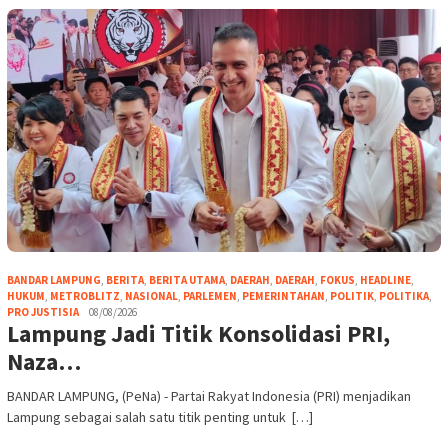
BANDAR LAMPUNG
,
BERITA
,
BERITA UTAMA
,
DAERAH
,
DAERAH
,
FOKUS
,
HEADLINE
,
HUKUM
,
METROBLITZ
,
NASIONAL
,
PARLEMEN
,
PEMERINTAHAN
,
POLITIK
,
POLITIKA
,
PRO JUSTISIA
08/08/2026
Lampung Jadi Titik Konsolidasi PRI,
Naza…
BANDAR LAMPUNG, (PeNa) - Partai Rakyat Indonesia (PRI) menjadikan
Lampung sebagai salah satu titik penting untuk […]