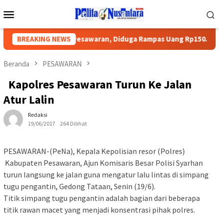
Loncat
Menu
ke
Mobile
konten
rkan Ke Polres Pesawaran, Diduga Rampas Uang Rp150Juta
BREAKING NEWS
Beranda
PESAWARAN
Kapolres Pesawaran Turun Ke Jalan
Atur Lalin
Redaksi
19/06/2017
264 Dilihat
PESAWARAN-(PeNa), Kepala Kepolisian resor (Polres)
Kabupaten Pesawaran, Ajun Komisaris Besar Polisi Syarhan
turun langsung ke jalan guna mengatur lalu lintas di simpang
tugu pengantin, Gedong Tataan, Senin (19/6).
Titik simpang tugu pengantin adalah bagian dari beberapa
titik rawan macet yang menjadi konsentrasi pihak polres.