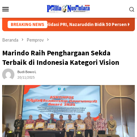
Loncat
Menu
ke
Mobile
konten
i Titik Konsolidasi PRI, Nazaruddin Bidik 50 Persen Kursi DPR RI
BREAKING NEWS
Beranda
Pemprov
Marindo Raih Penghargaan Sekda
Terbaik di Indonesia Kategori Vision
Budi Bowo L
20/11/2025