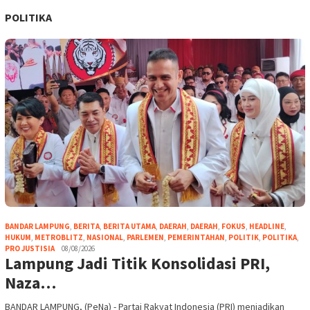
POLITIKA
BANDAR LAMPUNG
,
BERITA
,
BERITA UTAMA
,
DAERAH
,
DAERAH
,
FOKUS
,
HEADLINE
,
HUKUM
,
METROBLITZ
,
NASIONAL
,
PARLEMEN
,
PEMERINTAHAN
,
POLITIK
,
POLITIKA
,
PRO JUSTISIA
08/08/2026
Lampung Jadi Titik Konsolidasi PRI,
Naza…
BANDAR LAMPUNG, (PeNa) - Partai Rakyat Indonesia (PRI) menjadikan