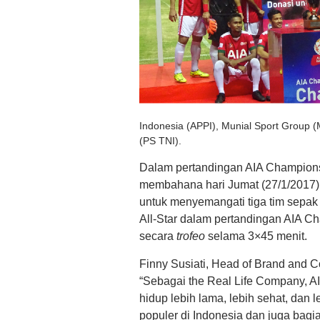
Indonesia (APPI), Munial Sport Group 
(PS TNI).
Dalam pertandingan AIA Championsh
membahana hari Jumat (27/1/2017) s
untuk menyemangati tiga tim sepak b
All-Star dalam pertandingan AIA C
secara
trofeo
selama 3×45 menit.
Finny Susiati, Head of Brand and
“Sebagai the Real Life Company, 
hidup lebih lama, lebih sehat, dan
populer di Indonesia dan juga bagi