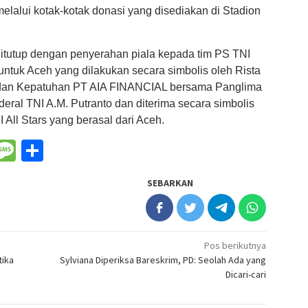
elalui kotak-kotak donasi yang disediakan di Stadion
ditutup dengan penyerahan piala kepada tim PS TNI
ntuk Aceh yang dilakukan secara simbolis oleh Rista
m dan Kepatuhan PT AIA FINANCIAL bersama Panglima
nderal TNI A.M. Putranto dan diterima secara simbolis
 All Stars yang berasal dari Aceh.
nger
il
WeChat
Message
Share
SEBARKAN
Pos berikutnya
tika
Sylviana Diperiksa Bareskrim, PD: Seolah Ada yang
Dicari-cari