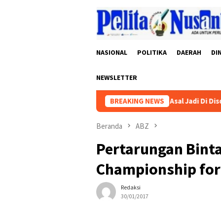
Loncat
ke
konten
NASIONAL
POLITIKA
DAERAH
DI
NEWSLETTER
a Segera Tangani Dugaan Proyek Asal Jadi Di Disdikbud Pringsew
BREAKING NEWS
Beranda
ABZ
Pertarungan Binta
Championship for
Redaksi
30/01/2017