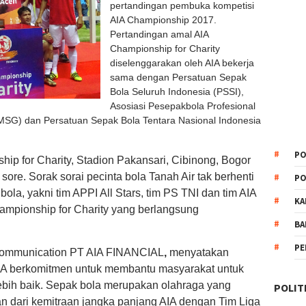
pertandingan pembuka kompetisi
AIA Championship 2017.
Pertandingan amal AIA
Championship for Charity
diselenggarakan oleh AIA bekerja
sama dengan Persatuan Sepak
Bola Seluruh Indonesia (PSSI),
Asosiasi Pesepakbola Profesional
(MSG) dan Persatuan Sepak Bola Tentara Nasional Indonesia
PO
ip for Charity, Stadion Pakansari, Cibinong, Bogor
ore. Sorak sorai pecinta bola Tanah Air tak berhenti
PO
ola, yakni tim APPI All Stars, tim PS TNI dan tim AIA
KA
hampionship for Charity yang berlangsung
BA
PE
 Communication PT AIA FINANCIAL
,
menyatakan
AIA berkomitmen untuk membantu masyarakat untuk
 lebih baik. Sepak bola merupakan olahraga yang
POLIT
an dari kemitraan jangka panjang AIA dengan Tim Liga