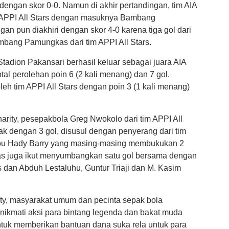
 dengan skor 0-0. Namun di akhir pertandingan, tim AIA
i APPI All Stars dengan masuknya Bambang
n pun diakhiri dengan skor 4-0 karena tiga gol dari
mbang Pamungkas dari tim APPI All Stars.
tadion Pakansari berhasil keluar sebagai juara AIA
al perolehan poin 6 (2 kali menang) dan 7 gol.
oleh tim APPI All Stars dengan poin 3 (1 kali menang)
rity, pesepakbola Greg Nwokolo dari tim APPI All
ak dengan 3 gol, disusul dengan penyerang dari tim
ou Hady Barry yang masing-masing membukukan 2
as juga ikut menyumbangkan satu gol bersama dengan
s dan Abduh Lestaluhu, Guntur Triaji dan M. Kasim
ity, masyarakat umum dan pecinta sepak bola
ikmati aksi para bintang legenda dan bakat muda
tuk memberikan bantuan dana suka rela untuk para