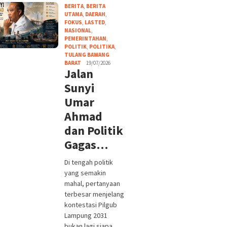
BERITA
,
BERITA
UTAMA
,
DAERAH
,
FOKUS
,
LASTED
,
NASIONAL
,
PEMERINTAHAN
,
POLITIK
,
POLITIKA
,
TULANG BAWANG
BARAT
19/07/2026
Jalan
Sunyi
Umar
Ahmad
dan Politik
Gagas…
Di tengah politik
yang semakin
mahal, pertanyaan
terbesar menjelang
kontestasi Pilgub
Lampung 2031
bukan lagi siapa