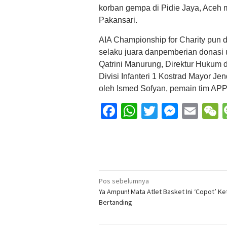
korban gempa di Pidie Jaya, Aceh m
Pakansari.
AIA Championship for Charity pun 
selaku juara danpemberian donasi u
Qatrini Manurung, Direktur Huku
Divisi Infanteri 1 Kostrad Mayor Je
oleh Ismed Sofyan, pemain tim APPI
Facebook
WhatsApp
Twitter
Messe
Ema
Navigasi
Pos sebelumnya
Ya Ampun! Mata Atlet Basket Ini ‘Copot’ Ke
pos
Bertanding