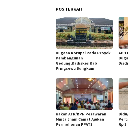
POS TERKAIT
Dugaan Korupsi Pada Proyek
APH 
Pembangunan
Duga
Gedung,Kadiskes Kab
Disd
Pringsewu Bungkam
Kakan ATR/BPN Pesawaran
Didu
Minta Enam Camat Ajukan
Pert
Permohonan PPATS
Rp 3