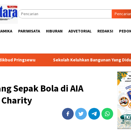
Pencaria
NAMIKA
PARIWISATA
HIBURAN
ADVETORIAL
REDAKSI
PEDOM
u
Sekolah Keluhkan Bangunan Yang Diduga Asal Jadi, Ang
ng Sepak Bola di AIA
 Charity