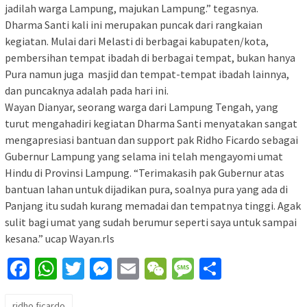
jadilah warga Lampung, majukan Lampung.” tegasnya.
Dharma Santi kali ini merupakan puncak dari rangkaian
kegiatan. Mulai dari Melasti di berbagai kabupaten/kota,
pembersihan tempat ibadah di berbagai tempat, bukan hanya
Pura namun juga masjid dan tempat-tempat ibadah lainnya,
dan puncaknya adalah pada hari ini.
Wayan Dianyar, seorang warga dari Lampung Tengah, yang
turut mengahadiri kegiatan Dharma Santi menyatakan sangat
mengapresiasi bantuan dan support pak Ridho Ficardo sebagai
Gubernur Lampung yang selama ini telah mengayomi umat
Hindu di Provinsi Lampung. “Terimakasih pak Gubernur atas
bantuan lahan untuk dijadikan pura, soalnya pura yang ada di
Panjang itu sudah kurang memadai dan tempatnya tinggi. Agak
sulit bagi umat yang sudah berumur seperti saya untuk sampai
kesana.” ucap Wayan.rls
Facebook
WhatsApp
Twitter
Messenger
Email
WeChat
Message
Share
ridho ficardo