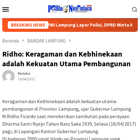
Loncat
Menu
ke
Mobile
konten
gga, Pengurus PWI Lampung Lapor Polisi, DPRD Minta Aparat Lin
BREAKING NEWS
Beranda
BANDAR LAMPUNG
Ridho: Keragaman dan Kebhinekaan
adalah Kekuatan Utama Pembangunan
Redaksi
19/04/2017
Keragaman dan Kebhinekaan adalah kekuatan utama
pembangunan di Provinsi Lampung, ujar Gubernur Lampung
M.Ridho Ficardo saat memberikan sambutan pada perayaan
Dharma Santi Nyepi Tahun Baru Saka 1939, Selasa (18/04/2017)
pagi, di Lapangan Kantor Gubernur Lampung.
Di hadapan 7000 umat Hindu se-Provinsi Lampung yang