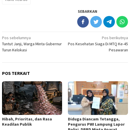
SEBARKAN
Navigasi
Pos sebelumnya
Pos berikutnya
Tuntut Janji, Warga Minta Gubernur
Pos Kesehatan Siaga Di MTQ Ke-45
pos
Turun Kelokasi
Pesawaran
POS TERKAIT
Hibah, Prioritas, dan Rasa
Diduga Diancam Tetangga,
Keadilan Publik
Pengurus PWI Lampung Lapor
Polisi, DPRD Minta Aparat