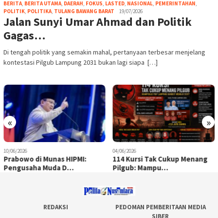
BERITA
,
BERITA UTAMA
,
DAERAH
,
FOKUS
,
LASTED
,
NASIONAL
,
PEMERINTAHAN
,
POLITIK
,
POLITIKA
,
TULANG BAWANG BARAT
19/07/2026
Jalan Sunyi Umar Ahmad dan Politik
Gagas…
Di tengah politik yang semakin mahal, pertanyaan terbesar menjelang
kontestasi Pilgub Lampung 2031 bukan lagi siapa […]
«
»
10/06/2026
04/06/2026
Prabowo di Munas HIPMI:
114 Kursi Tak Cukup Menang
Pengusaha Muda D…
Pilgub: Mampu…
REDAKSI
PEDOMAN PEMBERITAAN MEDIA
SIBER