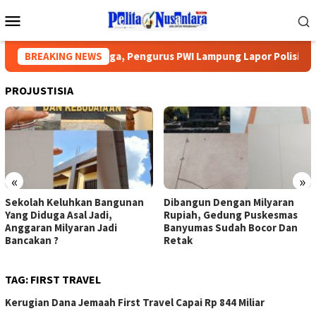
Loncat
Menu
ke
Mobile
konten
 Diancam Tetangga, Pengurus PWI Lampung Lapor Polisi, DPRD M
BREAKING NEWS
PROJUSTISIA
«
»
Sekolah Keluhkan Bangunan
Dibangun Dengan Milyaran
Yang Diduga Asal Jadi,
Rupiah, Gedung Puskesmas
Anggaran Milyaran Jadi
Banyumas Sudah Bocor Dan
Bancakan ?
Retak
TAG:
FIRST TRAVEL
Kerugian Dana Jemaah First Travel Capai Rp 844 Miliar