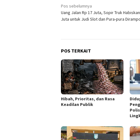
Navigasi
Pos sebelumnya
Uang Jalan Rp 17 Juta, Sopir Truk Habiskan
pos
Juta untuk Judi Slot dan Pura-pura Diramp
POS TERKAIT
Hibah, Prioritas, dan Rasa
Didu
Keadilan Publik
Peng
Poli
Ling