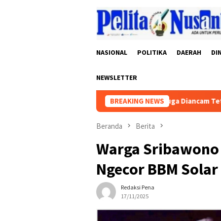
Loncat
ke
konten
NASIONAL
POLITIKA
DAERAH
DI
NEWSLETTER
 dan Rasa Keadilan Publik
BREAKING NEWS
Diduga Diancam Tetangga, Pengu
Beranda
Berita
Warga Sribawono 
Ngecor BBM Solar
Redaksi Pena
17/11/2025