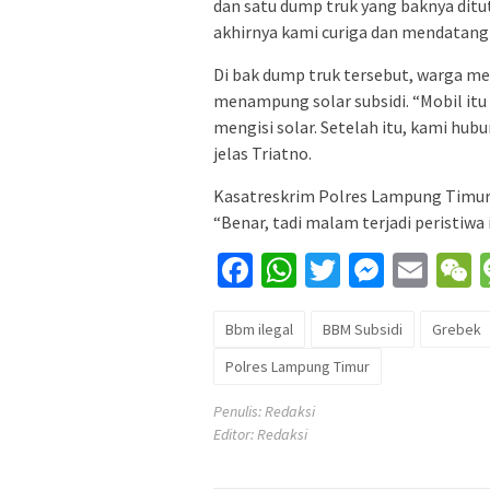
dan satu dump truk yang baknya ditut
akhirnya kami curiga dan mendatangi
Di bak dump truk tersebut, warga m
menampung solar subsidi. “Mobil itu 
mengisi solar. Setelah itu, kami hub
jelas Triatno.
Kasatreskrim Polres Lampung Timur
“Benar, tadi malam terjadi peristiwa i
Facebook
WhatsApp
Twitter
Messe
Ema
Bbm ilegal
BBM Subsidi
Grebek
Polres Lampung Timur
Penulis: Redaksi
Editor: Redaksi