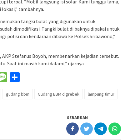
upi terpal. “Mobil langsung isi solar. Kami tunggu lama,
 lokasi,” tambahnya.
enemukan tangki bulat yang digunakan untuk
sudah dimodifikasi. Tangki bulat di baknya dipakai untuk
ungi polisi dan kendaraan dibawa ke Polsek Sribawono,”
, AKP Stefanus Boyoh, membenarkan kejadian tersebut.
tu. Saat ini masih kami dalami,” ujarnya.
nger
il
WeChat
Message
Share
gudang bbm
Gudang BBM digrebek
lampung timur
SEBARKAN