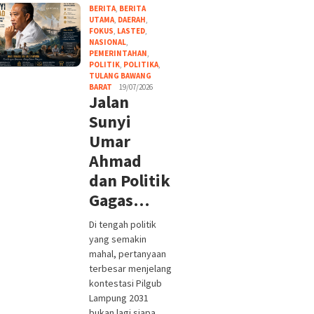
BERITA
,
BERITA
UTAMA
,
DAERAH
,
FOKUS
,
LASTED
,
NASIONAL
,
PEMERINTAHAN
,
POLITIK
,
POLITIKA
,
TULANG BAWANG
BARAT
19/07/2026
Jalan
Sunyi
Umar
Ahmad
dan Politik
Gagas…
Di tengah politik
yang semakin
mahal, pertanyaan
terbesar menjelang
kontestasi Pilgub
Lampung 2031
bukan lagi siapa