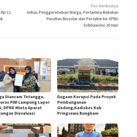
Pos berikutnya
 Rp 11
Imbas Penggerebekan Warga, Pertamina Bekukan
ok
Pasokan Biosolar dan Pertalite ke SPBU
Sribhawono 30 Hari
ga Diancam Tetangga,
Dugaan Korupsi Pada Proyek
urus PWI Lampung Lapor
Pembangunan
si, DPRD Minta Aparat
Gedung,Kadiskes Kab
kungan Dievaluasi
Pringsewu Bungkam