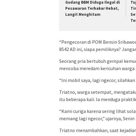
Gudang BBM Diduga Ilegal di
Tu
Pesawaran Terbakar Hebat,
Ti
Langit Menghitam
Se
Te
“Pengecoran di POM Bensin Sribawono
8542 AD ini, siapa pemiliknya? Jang
Seorang pria bertubuh gempal kemud
mencoba meredam kericuhan warga.
“Ini mobil saya, lagi ngecor, silahkan 
Triatno, warga setempat, mengata
itu beberapa kali. Ia menduga praktik 
“Kami curiga karena sering lihat so
memang lagi ngecor,” ujarnya, Senin 
Triatno menambahkan, saat kejadian