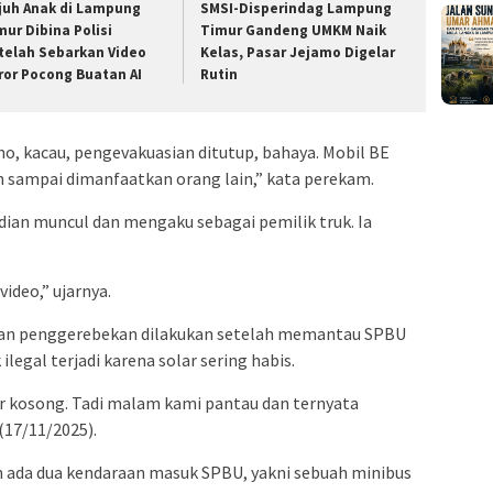
juh Anak di Lampung
SMSI-Disperindag Lampung
mur Dibina Polisi
Timur Gandeng UMKM Naik
telah Sebarkan Video
Kelas, Pasar Jejamo Digelar
ror Pocong Buatan AI
Rutin
, kacau, pengevakuasian ditutup, bahaya. Mobil BE
an sampai dimanfaatkan orang lain,” kata perekam.
ian muncul dan mengaku sebagai pemilik truk. Ia
video,” ujarnya.
kan penggerebekan dilakukan setelah memantau SPBU
ilegal terjadi karena solar sering habis.
lar kosong. Tadi malam kami pantau dan ternyata
(17/11/2025).
 ada dua kendaraan masuk SPBU, yakni sebuah minibus