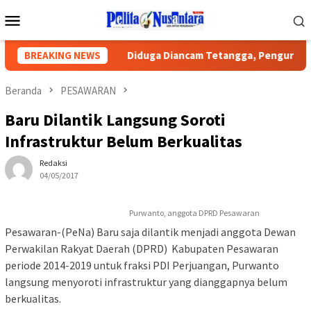
Loncat
Menu
ke
Mobile
konten
ilan Publik
BREAKING NEWS
Diduga Diancam Tetangga, Pengurus PWI Lamp
Beranda
PESAWARAN
Baru Dilantik Langsung Soroti
Infrastruktur Belum Berkualitas
Redaksi
04/05/2017
Purwanto, anggota DPRD Pesawaran
Pesawaran-(PeNa) Baru saja dilantik menjadi anggota Dewan
Perwakilan Rakyat Daerah (DPRD) Kabupaten Pesawaran
periode 2014-2019 untuk fraksi PDI Perjuangan, Purwanto
langsung menyoroti infrastruktur yang dianggapnya belum
berkualitas.