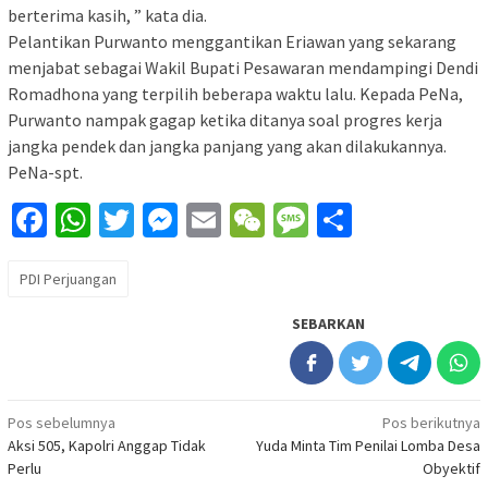
berterima kasih, ” kata dia.
Pelantikan Purwanto menggantikan Eriawan yang sekarang
menjabat sebagai Wakil Bupati Pesawaran mendampingi Dendi
Romadhona yang terpilih beberapa waktu lalu. Kepada PeNa,
Purwanto nampak gagap ketika ditanya soal progres kerja
jangka pendek dan jangka panjang yang akan dilakukannya.
PeNa-spt.
Facebook
WhatsApp
Twitter
Messenger
Email
WeChat
Message
Share
PDI Perjuangan
SEBARKAN
Navigasi
Pos sebelumnya
Pos berikutnya
Aksi 505, Kapolri Anggap Tidak
Yuda Minta Tim Penilai Lomba Desa
pos
Perlu
Obyektif