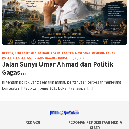
BERITA
,
BERITA UTAMA
,
DAERAH
,
FOKUS
,
LASTED
,
NASIONAL
,
PEMERINTAHAN
,
POLITIK
,
POLITIKA
,
TULANG BAWANG BARAT
19/07/2026
Jalan Sunyi Umar Ahmad dan Politik
Gagas…
Di tengah politik yang semakin mahal, pertanyaan terbesar menjelang
kontestasi Pilgub Lampung 2031 bukan lagi siapa […]
REDAKSI
PEDOMAN PEMBERITAAN MEDIA
SIBER