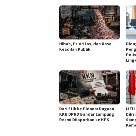
Hibah, Prioritas, dan Rasa
Didu
Keadilan Publik
Peng
Poli
Ling
Dari Etik ke Pidana: Dugaan
IJTI
KKN DPRD Bandar Lampung
Diks
Resmi Dilaporkan ke KPK
Samp
Keme