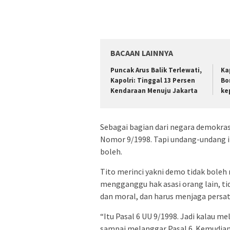
BACAAN LAINNYA
Puncak Arus Balik Terlewati,
Ka
Kapolri: Tinggal 13 Persen
Bo
Kendaraan Menuju Jakarta
ke
Sebagai bagian dari negara demokra
Nomor 9/1998. Tapi undang-undang i
boleh.
Tito merinci yakni demo tidak boleh
mengganggu hak asasi orang lain, t
dan moral, dan harus menjaga persa
“Itu Pasal 6 UU 9/1998. Jadi kalau me
sampai melanggar Pasal 6. Kemudian 