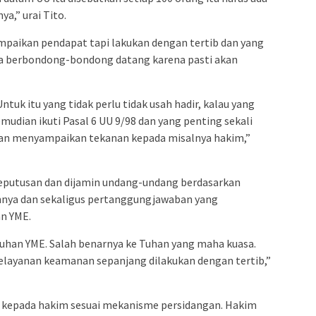
a,” urai Tito.
paikan pendapat tapi lakukan dengan tertib dan yang
uga berbondong-bondong datang karena pasti akan
tuk itu yang tidak perlu tidak usah hadir, kalau yang
dian ikuti Pasal 6 UU 9/98 dan yang penting sekali
ukan menyampaikan tekanan kepada misalnya hakim,”
putusan dan dijamin undang-undang berdasarkan
annya dan sekaligus pertanggungjawaban yang
n YME.
han YME. Salah benarnya ke Tuhan yang maha kuasa.
pelayanan keamanan sepanjang dilakukan dengan tertib,”
 kepada hakim sesuai mekanisme persidangan. Hakim