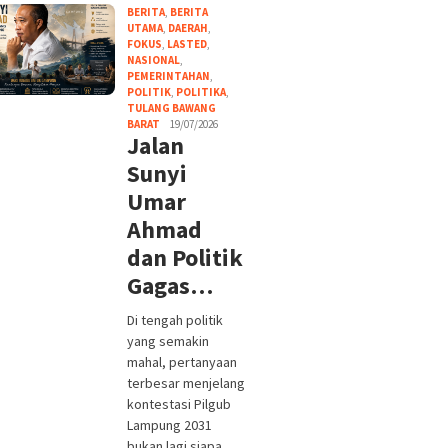
BERITA
,
BERITA
UTAMA
,
DAERAH
,
FOKUS
,
LASTED
,
NASIONAL
,
PEMERINTAHAN
,
POLITIK
,
POLITIKA
,
TULANG BAWANG
BARAT
19/07/2026
Jalan
Sunyi
Umar
Ahmad
dan Politik
Gagas…
Di tengah politik
yang semakin
mahal, pertanyaan
terbesar menjelang
kontestasi Pilgub
Lampung 2031
bukan lagi siapa