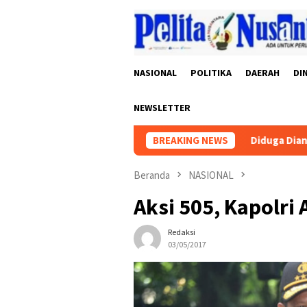
Loncat
ke
konten
NASIONAL
POLITIKA
DAERAH
DI
NEWSLETTER
itas, dan Rasa Keadilan Publik
BREAKING NEWS
Diduga Diancam Tetangga, 
Beranda
NASIONAL
Aksi 505, Kapolri
Redaksi
03/05/2017