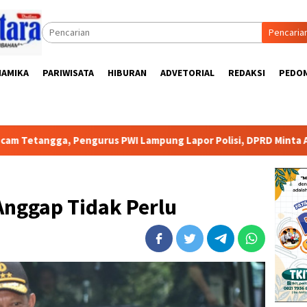
Pencaria
NAMIKA
PARIWISATA
HIBURAN
ADVETORIAL
REDAKSI
PEDOM
Pengurus PWI Lampung Lapor Polisi, DPRD Minta Aparat Lingkung
 Anggap Tidak Perlu