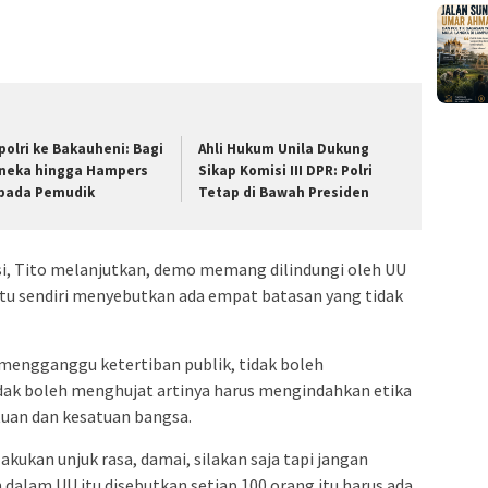
polri ke Bakauheni: Bagi
Ahli Hukum Unila Dukung
neka hingga Hampers
Sikap Komisi III DPR: Polri
pada Pemudik
Tetap di Bawah Presiden
si, Tito melanjutkan, demo memang dilindungi oleh UU
tu sendiri menyebutkan ada empat batasan yang tidak
 mengganggu ketertiban publik, tidak boleh
idak boleh menghujat artinya harus mengindahkan etika
tuan dan kesatuan bangsa.
lakukan unjuk rasa, damai, silakan saja tapi jangan
dalam UU itu disebutkan setiap 100 orang itu harus ada