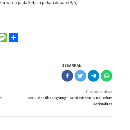
Purnama pada Selasa pekan depan (9/5).
nger
il
WeChat
Message
Share
SEBARKAN
Pos berikutnya
ai
Baru Dilantik Langsung Soroti Infrastruktur Belum
Berkualitas