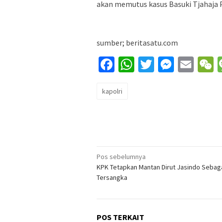
akan memutus kasus Basuki Tjahaja 
sumber; beritasatu.com
Facebook
WhatsApp
Twitter
Messe
Ema
kapolri
Navigasi
Pos sebelumnya
KPK Tetapkan Mantan Dirut Jasindo Sebag
pos
Tersangka
POS TERKAIT