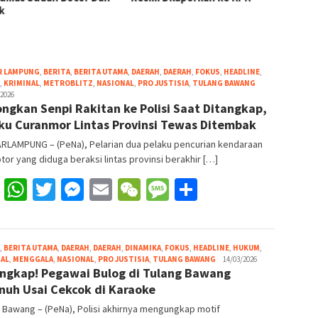
k
Akiba
R LAMPUNG
,
BERITA
,
BERITA UTAMA
,
DAERAH
,
DAERAH
,
FOKUS
,
HEADLINE
,
Redaksi
,
KRIMINAL
,
METROBLITZ
,
NASIONAL
,
PRO JUSTISIA
,
TULANG BAWANG
Pena
/2026
ngkan Senpi Rakitan ke Polisi Saat Ditangkap,
ku Curanmor Lintas Provinsi Tewas Ditembak
RLAMPUNG – (PeNa), Pelarian dua pelaku pencurian kendaraan
or yang diduga beraksi lintas provinsi berakhir […]
Facebook
WhatsApp
Twitter
Messenger
Email
WeChat
Message
Share
,
BERITA UTAMA
,
DAERAH
,
DAERAH
,
DINAMIKA
,
FOKUS
,
HEADLINE
,
HUKUM
,
Redaksi
NAL
,
MENGGALA
,
NASIONAL
,
PRO JUSTISIA
,
TULANG BAWANG
14/03/2026
ngkap! Pegawai Bulog di Tulang Bawang
Pena
nuh Usai Cekcok di Karaoke
 Bawang – (PeNa), Polisi akhirnya mengungkap motif