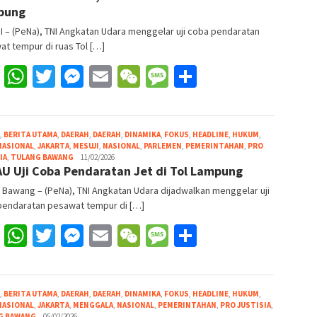
pung
 – (PeNa), TNI Angkatan Udara menggelar uji coba pendaratan
t tempur di ruas Tol […]
Facebook
WhatsApp
Twitter
Messenger
Email
WeChat
Message
Share
,
BERITA UTAMA
,
DAERAH
,
DAERAH
,
DINAMIKA
,
FOKUS
,
HEADLINE
,
HUKUM
,
NASIONAL
,
JAKARTA
,
MESUJI
,
NASIONAL
,
PARLEMEN
,
PEMERINTAHAN
,
PRO
Redaksi
IA
,
TULANG BAWANG
11/02/2026
AU Uji Coba Pendaratan Jet di Tol Lampung
Pena
 Bawang – (PeNa), TNI Angkatan Udara dijadwalkan menggelar uji
pendaratan pesawat tempur di […]
Facebook
WhatsApp
Twitter
Messenger
Email
WeChat
Message
Share
,
BERITA UTAMA
,
DAERAH
,
DAERAH
,
DINAMIKA
,
FOKUS
,
HEADLINE
,
HUKUM
,
NASIONAL
,
JAKARTA
,
MENGGALA
,
NASIONAL
,
PEMERINTAHAN
,
PRO JUSTISIA
,
Redaksi
G BAWANG
05/02/2026