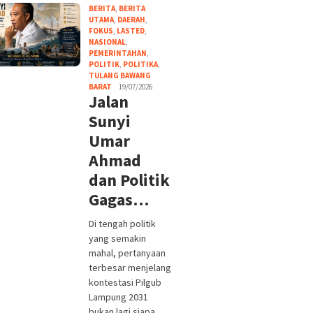
BERITA
,
BERITA
UTAMA
,
DAERAH
,
FOKUS
,
LASTED
,
NASIONAL
,
PEMERINTAHAN
,
POLITIK
,
POLITIKA
,
TULANG BAWANG
BARAT
19/07/2026
Jalan
Sunyi
Umar
Ahmad
dan Politik
Gagas…
Di tengah politik
yang semakin
mahal, pertanyaan
terbesar menjelang
kontestasi Pilgub
Lampung 2031
bukan lagi siapa