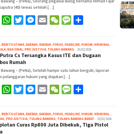
g Bawang – (PeNa), Seorang pegawai Bulog bernama Ahmad Fajar
Saputra (40) tewas setelah […]
Facebook
WhatsApp
Twitter
Messenger
Email
WeChat
Message
Share
,
BERITA UTAMA
,
DAERAH
,
DAERAH
,
FOKUS
,
HEADLINE
,
HUKUM
,
KRIMINAL
,
Redaksi
ALA
,
NASIONAL
,
PRO JUSTISIA
,
TULANG BAWANG
25/02/2026
 Putra Cs Tersangka Kasus ITE dan Dugaan
Pena
obos Rumah
 Bawang – (PeNa), Setelah hampir satu tahun bergulir, laporan
n pelanggaran hukum yang diajukan […]
Facebook
WhatsApp
Twitter
Messenger
Email
WeChat
Message
Share
,
BERITA UTAMA
,
DAERAH
,
DAERAH
,
FOKUS
,
HEADLINE
,
HUKUM
,
KRIMINAL
,
Redaksi
NAL
,
PRO JUSTISIA
,
TULANG BAWANG
,
TULANG BAWANG BARAT
19/02/2026
lotan Curas Rp800 Juta Dibekuk, Tiga Pistol
Pena
ta