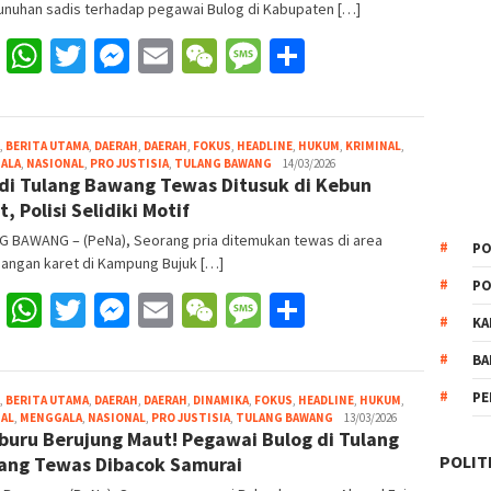
nuhan sadis terhadap pegawai Bulog di Kabupaten […]
Facebook
WhatsApp
Twitter
Messenger
Email
WeChat
Message
Share
,
BERITA UTAMA
,
DAERAH
,
DAERAH
,
FOKUS
,
HEADLINE
,
HUKUM
,
KRIMINAL
,
Redaksi
ALA
,
NASIONAL
,
PRO JUSTISIA
,
TULANG BAWANG
14/03/2026
 di Tulang Bawang Tewas Ditusuk di Kebun
Pena
, Polisi Selidiki Motif
G BAWANG – (PeNa), Seorang pria ditemukan tewas di area
PO
dangan karet di Kampung Bujuk […]
PO
Facebook
WhatsApp
Twitter
Messenger
Email
WeChat
Message
Share
KA
BA
PE
,
BERITA UTAMA
,
DAERAH
,
DAERAH
,
DINAMIKA
,
FOKUS
,
HEADLINE
,
HUKUM
,
Redaksi
NAL
,
MENGGALA
,
NASIONAL
,
PRO JUSTISIA
,
TULANG BAWANG
13/03/2026
uru Berujung Maut! Pegawai Bulog di Tulang
Pena
POLIT
ng Tewas Dibacok Samurai