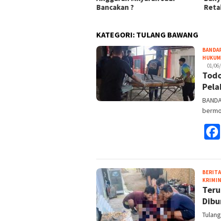
Bancakan ?
Reta
KATEGORI:
TULANG BAWANG
BANDA
HUKUM
01/06
Todo
Pela
BANDA
bermot
BERITA
KRIMI
Teru
Dibu
Tulang