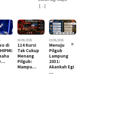
[…]
6
04/06/2026
03/06/2026
12/06/2026
10/06/2026
»
wo di
114 Kursi
Menuju
Munas HIPMI
Prabowo d
HIPMI:
Tak Cukup
Pilgub
di Lampung
Munas HIPM
saha
Menang
Lampung
Sempat
Pengusah
D…
Pilgub:
2031:
Diwarnai A…
Muda D…
Mampu…
Akankah Egi
…