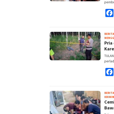
pembu
BERITA
MENGG
Pria
Karet
TULAN
perla
BERITA
KRIMI
Cemb
Bawa