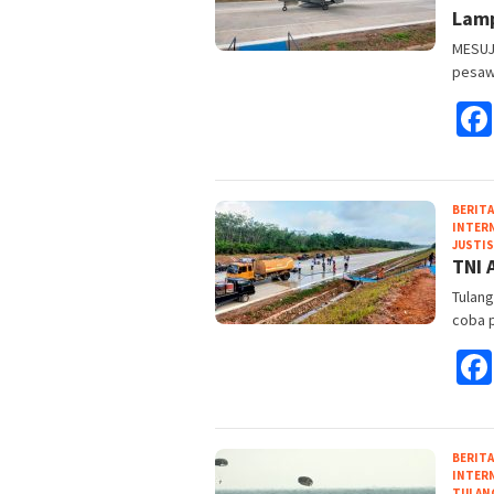
Lam
MESUJI
pesawa
BERITA
INTER
JUSTIS
TNI 
Tulang
coba 
BERITA
INTER
TULAN