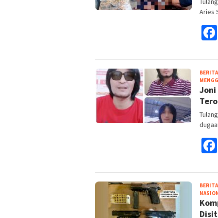
Tulan
Aries 
BERITA
MENGG
Joni
Ter
Tulang
dugaa
BERITA
NASIO
Komp
Disi