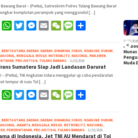
 Bawang Barat – (PeNa), Satreskrim Polres Tulang Bawang Barat
ngkar komplotan perampok yang menggondol […]
Facebook
WhatsApp
Twitter
Messenger
Email
WeChat
Message
Share
06/2026
04/06/2026
03/06/2026
12/06/2026
10/06/202
«
abowo di
114 Kursi
Menuju
Munas HIPMI
Prabo
,
BERITA UTAMA
,
DAERAH
,
DAERAH
,
DINAMIKA
,
FOKUS
,
HEADLINE
,
HUKUM
,
nas HIPMI:
Tak Cukup
Pilgub
di Lampung
Munas 
NASIONAL
,
MENGGALA
,
MESUJI
,
METROBLITZ
,
NASIONAL
,
PARLEMEN
,
ngusaha
Menang
Lampung
Sempat
Pengu
Redaksi
INTAHAN
,
PRO JUSTISIA
,
TULANG BAWANG
11/02/2026
uda D…
Pilgub:
2031:
Diwarnai A…
Muda 
Trans Sumatera Siap Jadi Landasan Darurat
Pena
Mampu…
Akankah Egi
…
 – (PeNa), TNI Angkatan Udara menggelar uji coba pendaratan
t tempur di ruas Tol […]
Facebook
WhatsApp
Twitter
Messenger
Email
WeChat
Message
Share
,
BERITA UTAMA
,
DAERAH
,
DAERAH
,
DINAMIKA
,
FOKUS
,
HEADLINE
,
HUKUM
,
NASIONAL
,
JAKARTA
,
MENGGALA
,
MESUJI
,
METROBLITZ
,
NASIONAL
,
Redaksi
MEN
,
PEMERINTAHAN
,
PRO JUSTISIA
,
TULANG BAWANG
11/02/2026
ama di Indonesia, Jet TNI AU Mendarat di Tol
Pena