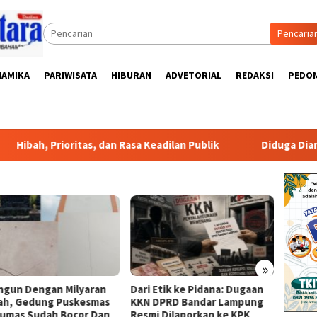
Pencaria
NAMIKA
PARIWISATA
HIBURAN
ADVETORIAL
REDAKSI
PEDOM
ioritas, dan Rasa Keadilan Publik
Diduga Diancam Tetangg
»
ngun Dengan Milyaran
Dari Etik ke Pidana: Dugaan
Viral 
ah, Gedung Puskesmas
KKN DPRD Bandar Lampung
Rusak 
umas Sudah Bocor Dan
Resmi Dilaporkan ke KPK
Muatan