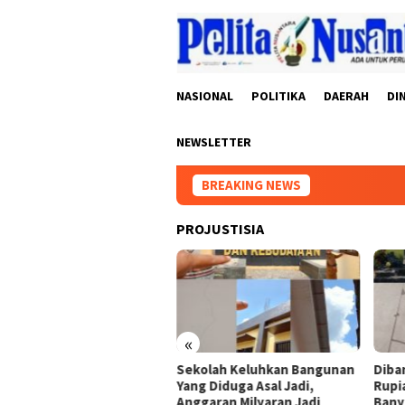
Loncat
ke
konten
NASIONAL
POLITIKA
DAERAH
DI
NEWSLETTER
BREAKING NEWS
Hibah, Pr
PROJUSTISIA
«
 Diminta Segera Tangani
Sekolah Keluhkan Bangunan
Diba
aan Proyek Asal Jadi Di
Yang Diduga Asal Jadi,
Rupi
dikbud Pringsewu
Anggaran Milyaran Jadi
Bany