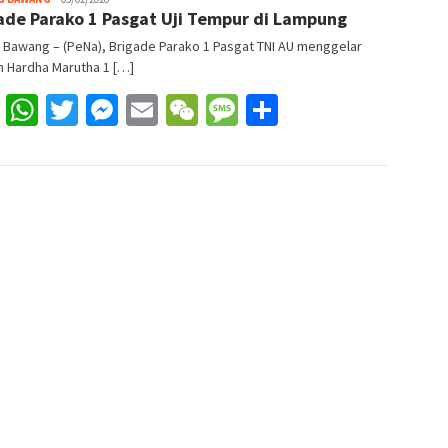
ade Parako 1 Pasgat Uji Tempur di Lampung
Pena
 Bawang – (PeNa), Brigade Parako 1 Pasgat TNI AU menggelar
n Hardha Marutha 1 […]
Facebook
WhatsApp
Twitter
Messenger
Email
WeChat
Message
Share