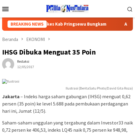
Loncat
Menu
ke
Mobile
konten
n Gedung,Kadiskes Kab Pringsewu Bungkam
BREAKING NEWS
APH Diminta
Beranda
EKONOMI
IHSG Dibuka Menguat 35 Poin
Redaksi
12/05/2017
Ilustrasi (BeritaSatu Photo/David Gita Roza)
Jakarta
– Indeks harga saham gabungan (IHSG) menguat 0,62
persen (35 poin) ke level 5.688 pada pembukaan perdagangan
hari ini, Jumat (12/5).
Saham-saham unggulan yang tergabung dalam Investor33 naik
0,72 persen ke 406,53, indeks LQ45 naik 0,75 persen ke 948,98,