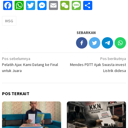
Facebook
WhatsApp
Twitter
Messenger
Email
WeChat
Message
Share
IHSG
SEBARKAN
Navigasi
Pos sebelumnya
Pos berikutnya
Pelatih Ajax: Kami Datang ke Final
Mendes PDTT Ajak Swasta invest
pos
untuk Juara
Listrik didesa
POS TERKAIT