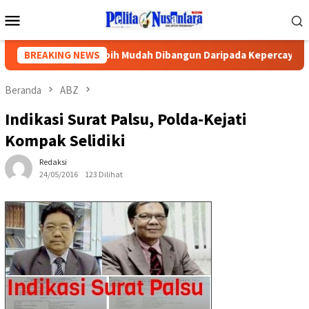
Loncat
Menu
ke
Mobile
konten
ika Gedung Lebih Mudah Dibangun Daripada Kepercayaan Publik
BREAKING NEWS
Beranda
ABZ
Indikasi Surat Palsu, Polda-Kejati
Kompak Selidiki
Redaksi
24/05/2016
123 Dilihat