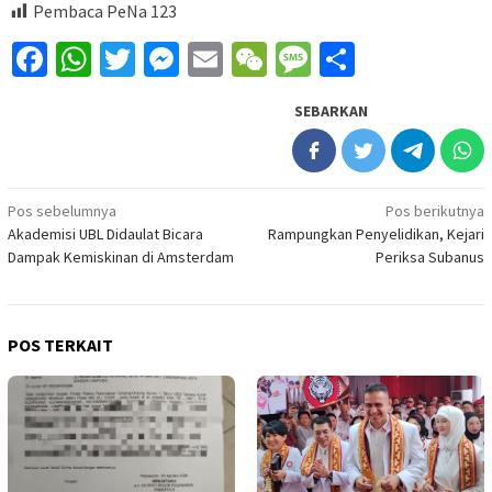
Pembaca PeNa
123
Facebook
WhatsApp
Twitter
Messenger
Email
WeChat
Message
Share
SEBARKAN
Navigasi
Pos sebelumnya
Pos berikutnya
Akademisi UBL Didaulat Bicara
Rampungkan Penyelidikan, Kejari
pos
Dampak Kemiskinan di Amsterdam
Periksa Subanus
POS TERKAIT