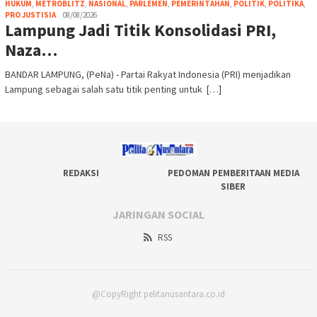
HUKUM
,
METROBLITZ
,
NASIONAL
,
PARLEMEN
,
PEMERINTAHAN
,
POLITIK
,
POLITIKA
,
PRO JUSTISIA
08/08/2026
Lampung Jadi Titik Konsolidasi PRI,
Naza…
BANDAR LAMPUNG, (PeNa) - Partai Rakyat Indonesia (PRI) menjadikan
Lampung sebagai salah satu titik penting untuk […]
REDAKSI
PEDOMAN PEMBERITAAN MEDIA
SIBER
JARINGAN SOCIAL
RSS
@CopyRight pelitanusantara.co.id