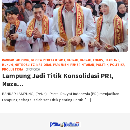
BANDAR LAMPUNG
,
BERITA
,
BERITA UTAMA
,
DAERAH
,
DAERAH
,
FOKUS
,
HEADLINE
,
HUKUM
,
METROBLITZ
,
NASIONAL
,
PARLEMEN
,
PEMERINTAHAN
,
POLITIK
,
POLITIKA
,
PRO JUSTISIA
08/08/2026
Lampung Jadi Titik Konsolidasi PRI,
Naza…
BANDAR LAMPUNG, (PeNa) - Partai Rakyat Indonesia (PRI) menjadikan
Lampung sebagai salah satu titik penting untuk […]