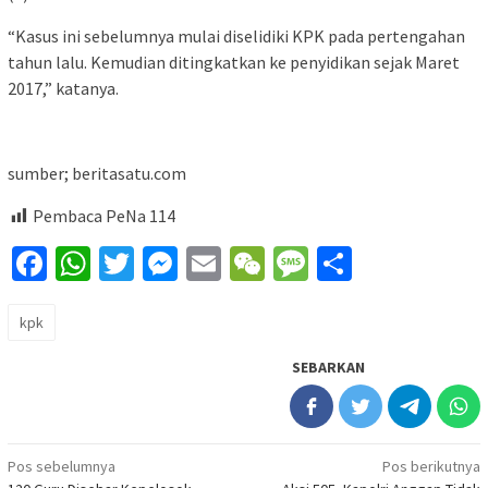
“Kasus ini sebelumnya mulai diselidiki KPK pada pertengahan
tahun lalu. Kemudian ditingkatkan ke penyidikan sejak Maret
2017,” katanya.
sumber; beritasatu.com
Pembaca PeNa
114
Facebook
WhatsApp
Twitter
Messenger
Email
WeChat
Message
Share
kpk
SEBARKAN
Navigasi
Pos sebelumnya
Pos berikutnya