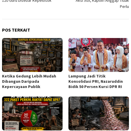
120 Guru Disebar Kepelosok
Aksi 505, Kapolri Anggap Tidak
pos
Perlu
POS TERKAIT
Lampung Jadi Titik
Ketika Gedung Lebih Mudah
Konsolidasi PRI, Nazaruddin
Dibangun Daripada
Bidik 50 Persen Kursi DPR RI
Kepercayaan Publik