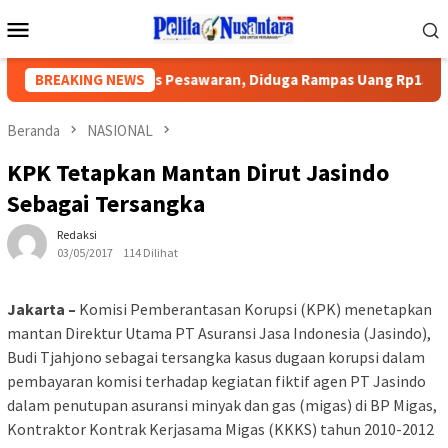
Loncat
Menu
ke
Mobile
konten
orkan Ke Polres Pesawaran, Diduga Rampas Uang Rp150Juta
BREAKING NEWS
Beranda
NASIONAL
KPK Tetapkan Mantan Dirut Jasindo
Sebagai Tersangka
Redaksi
03/05/2017
114 Dilihat
Jakarta –
Komisi Pemberantasan Korupsi (KPK) menetapkan
mantan Direktur Utama PT Asuransi Jasa Indonesia (Jasindo),
Budi Tjahjono sebagai tersangka kasus dugaan korupsi dalam
pembayaran komisi terhadap kegiatan fiktif agen PT Jasindo
dalam penutupan asuransi minyak dan gas (migas) di BP Migas,
Kontraktor Kontrak Kerjasama Migas (KKKS) tahun 2010-2012