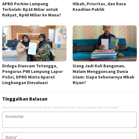
APBD Perkim Lampung
Hibah, Prioritas, dan Rasa
Terbelah: Rp16 Miliar untuk
Keadilan Publik
Rakyat, Rp60 Miliar ke Mana?
Diduga Diancam Tetangga,
Siang Jadi Kuli Bangunan,
Pengurus PWI Lampung Lapor
Malam Mengguncang Dunia
Polisi, DPRD Minta Aparat
Islam: Siapa Sebenarnya Mbah
Lingkungan Dievaluasi
Riyan?
Tinggalkan Balasan
Alamat email Anda tidak akan dipublikasikan.
Ruas yang wajib ditandai
*