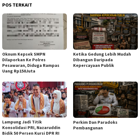
POS TERKAIT
Oknum Kepsek SMPN
Ketika Gedung Lebih Mudah
Dilaporkan Ke Polres
Dibangun Daripada
Pesawaran, Diduga Rampas
Kepercayaan Publik
Uang Rp150Juta
Lampung Jadi Titik
Perkim Dan Paradoks
Konsolidasi PRI, Nazaruddin
Pembangunan
Bidik 50 Persen Kursi DPR RI