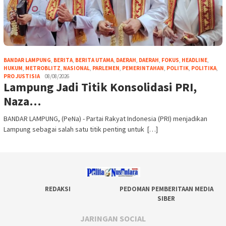
BANDAR LAMPUNG
,
BERITA
,
BERITA UTAMA
,
DAERAH
,
DAERAH
,
FOKUS
,
HEADLINE
,
HUKUM
,
METROBLITZ
,
NASIONAL
,
PARLEMEN
,
PEMERINTAHAN
,
POLITIK
,
POLITIKA
,
PRO JUSTISIA
08/08/2026
Lampung Jadi Titik Konsolidasi PRI,
Naza…
BANDAR LAMPUNG, (PeNa) - Partai Rakyat Indonesia (PRI) menjadikan
Lampung sebagai salah satu titik penting untuk […]
REDAKSI
PEDOMAN PEMBERITAAN MEDIA
SIBER
JARINGAN SOCIAL