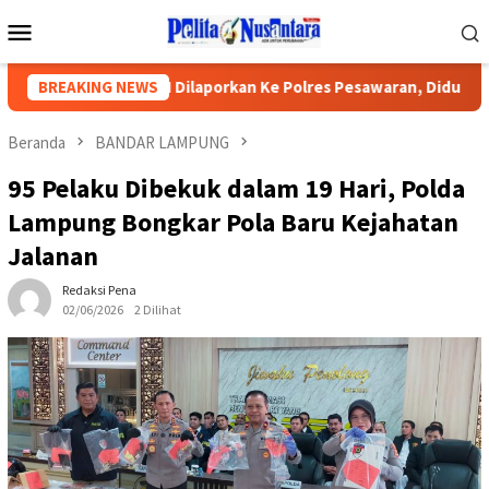
Loncat
Menu
ke
Mobile
konten
Kepsek SMPN Dilaporkan Ke Polres Pesawaran, Diduga Rampas 
BREAKING NEWS
Beranda
BANDAR LAMPUNG
95 Pelaku Dibekuk dalam 19 Hari, Polda
Lampung Bongkar Pola Baru Kejahatan
Jalanan
Redaksi Pena
02/06/2026
2 Dilihat