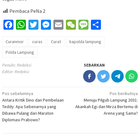
Pembaca PeNa
2
Facebook
WhatsApp
Twitter
Messenger
Email
WeChat
Message
Share
Curanmor
curas
Curat
kapolda lampung
Polda Lampung
Penulis: Redaksi
SEBARKAN
Editor: Redaksi
Navigasi
Pos sebelumnya
Pos berikutnya
Antara Kritik Dino dan Pembelaan
Menuju Pilgub Lampung 2031:
pos
Teddy: Apa Sebenarnya yang
Akankah Egi dan Mirza Bertemu di
Dibawa Pulang dari Maraton
Arena yang Sama?
Diplomasi Prabowo?