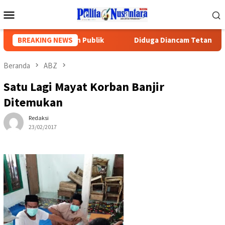
Loncat
Menu
ke
Mobile
konten
an Rasa Keadilan Publik
BREAKING NEWS
Diduga Diancam Tetangga, Pengur
Beranda
ABZ
Satu Lagi Mayat Korban Banjir
Ditemukan
Redaksi
23/02/2017