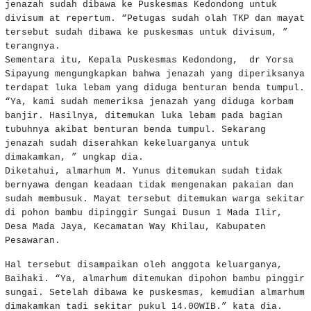
jenazah sudah dibawa ke Puskesmas Kedondong untuk
divisum at repertum. “Petugas sudah olah TKP dan mayat
tersebut sudah dibawa ke puskesmas untuk divisum, ”
terangnya.
Sementara itu, Kepala Puskesmas Kedondong, dr Yorsa
Sipayung mengungkapkan bahwa jenazah yang diperiksanya
terdapat luka lebam yang diduga benturan benda tumpul.
“Ya, kami sudah memeriksa jenazah yang diduga korbam
banjir. Hasilnya, ditemukan luka lebam pada bagian
tubuhnya akibat benturan benda tumpul. Sekarang
jenazah sudah diserahkan kekeluarganya untuk
dimakamkan, ” ungkap dia.
Diketahui, almarhum M. Yunus ditemukan sudah tidak
bernyawa dengan keadaan tidak mengenakan pakaian dan
sudah membusuk. Mayat tersebut ditemukan warga sekitar
di pohon bambu dipinggir Sungai Dusun 1 Mada Ilir,
Desa Mada Jaya, Kecamatan Way Khilau, Kabupaten
Pesawaran.
Hal tersebut disampaikan oleh anggota keluarganya,
Baihaki. “Ya, almarhum ditemukan dipohon bambu pinggir
sungai. Setelah dibawa ke puskesmas, kemudian almarhum
dimakamkan tadi sekitar pukul 14.00WIB.” kata dia.