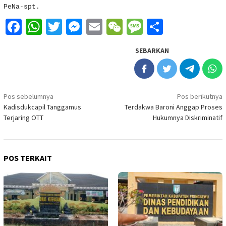
PeNa-spt.
Facebook
WhatsApp
Twitter
Messenger
Email
WeChat
Message
Share
SEBARKAN
Navigasi
Pos sebelumnya
Pos berikutnya
Kadisdukcapil Tanggamus
Terdakwa Baroni Anggap Proses
pos
Terjaring OTT
Hukumnya Diskriminatif
POS TERKAIT