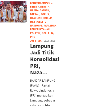
BANDAR LAMPUNG
,
BERITA
,
BERITA
UTAMA
,
DAERAH
,
DAERAH
,
FOKUS
,
HEADLINE
,
HUKUM
,
METROBLITZ
,
NASIONAL
,
PARLEMEN
,
PEMERINTAHAN
,
POLITIK
,
POLITIKA
,
PRO
JUSTISIA
08/08/2026
Lampung
Jadi Titik
Konsolidasi
PRI,
Naza…
BANDAR LAMPUNG,
(PeNa) - Partai
Rakyat Indonesia
(PRI) menjadikan
Lampung sebagai
salah satu titik