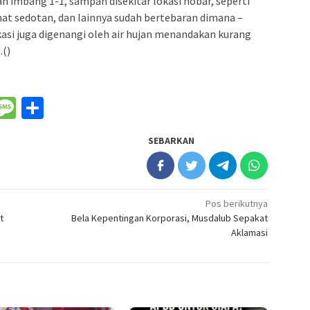
an imbang 1-1, sampah disekitar lokasi nobar, seperti
omat sedotan, dan lainnya sudah bertebaran dimana –
lokasi juga digenangi oleh air hujan menandakan kurang
.()
nger
il
WeChat
Message
Share
SEBARKAN
Pos berikutnya
t
Bela Kepentingan Korporasi, Musdalub Sepakat
Aklamasi