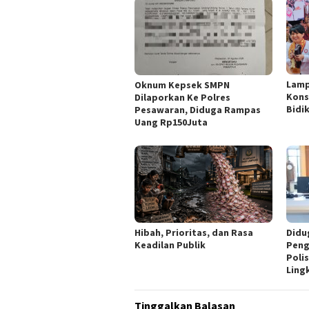
Lamp
Oknum Kepsek SMPN
Kons
Dilaporkan Ke Polres
Bidik
Pesawaran, Diduga Rampas
Uang Rp150Juta
Hibah, Prioritas, dan Rasa
Didu
Keadilan Publik
Peng
Poli
Ling
Tinggalkan Balasan