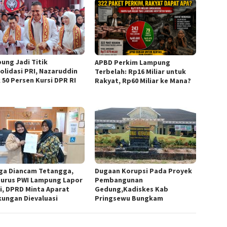
ung Jadi Titik
APBD Perkim Lampung
olidasi PRI, Nazaruddin
Terbelah: Rp16 Miliar untuk
 50 Persen Kursi DPR RI
Rakyat, Rp60 Miliar ke Mana?
ga Diancam Tetangga,
Dugaan Korupsi Pada Proyek
urus PWI Lampung Lapor
Pembangunan
si, DPRD Minta Aparat
Gedung,Kadiskes Kab
kungan Dievaluasi
Pringsewu Bungkam