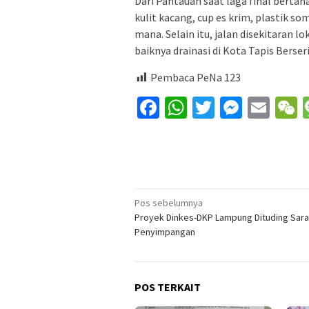
Dari Pantauan saat laga final bertah
kulit kacang, cup es krim, plastik s
mana. Selain itu, jalan disekitaran 
baiknya drainasi di Kota Tapis Berseri
Pembaca PeNa
123
Facebook
WhatsApp
Twitter
Messe
Ema
Navigasi
Pos sebelumnya
Proyek Dinkes-DKP Lampung Dituding Sara
pos
Penyimpangan
POS TERKAIT