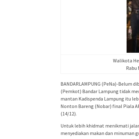
Walikota H
Rabu 
BANDARLAMPUNG (PeNa)-Belum dibaya
(Pemkot) Bandar Lampung tidak mem
mantan Kadispenda Lampung itu lebi
Nonton Bareng (Nobar) final Piala A
(14/12).
Untuk lebih khidmat menikmati jala
menyediakan makan dan minuman gr