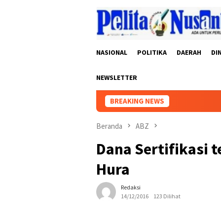
Loncat
ke
konten
NASIONAL
POLITIKA
DAERAH
DI
NEWSLETTER
BREAKING NEWS
Beranda
ABZ
Dana Sertifikasi 
Hura
Redaksi
14/12/2016
123 Dilihat