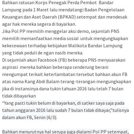
Bahkan ratusan Korps Penegak Perda Pemkot Bandar
Lampung pada 1 Maret lalu mendatangi Badan Pengelolaan
Keuangan dan Aset Daerah (BPKAD) setempat dan mendesak
agar hak mereka segera di bayarkan.
Jika Pol PP memilih menggelar aksi demo, sejumlah PNS
memilih memanfaatkan media sosial untuk mengungkapkan
kekecewaan terhadap kebijakan Walikota Bandar Lampung
yang tidak peduli de ngan nasib mereka.
Di sejumlah akun Facebook (FB) beberapa PNS menyuarakan
aspirasi mereka bahkan beberapa cenderung berani
mengumpat terkait keterlambatan tersebut bahkan akun FB
atas nama Kang Abdi Balam terang-terangan mengungkapkan
jika di instansinya dana tukin tahuan 2016 lalu telah 7 bulan
tidak dibayarkan
“Yang
pasti tukin b
e
l
u
m di bayarkan
,
di satker s
a
y
a saja
pada
tahun anggaran 2016 lalu sudah 7 bulan tidak dibayar,”tulisnya
dalam akun FB, Senin (6/3).
Bahkan menurutnya hal serupa juga dialami Pol PP setempat,