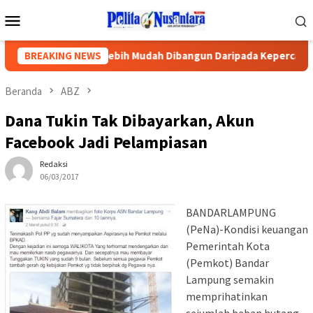
Loncat
Menu
ke
Mobile
konten
Ketika Gedung Lebih Mudah Dibangun Daripada Kepercayaan Pub
BREAKING NEWS
Beranda
ABZ
Dana Tukin Tak Dibayarkan, Akun
Facebook Jadi Pelampiasan
Redaksi
06/03/2017
BANDARLAMPUNG
(PeNa)-Kondisi keuangan
Pemerintah Kota
(Pemkot) Bandar
Lampung semakin
memprihatinkan