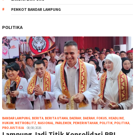
PEMKOT BANDAR LAMPUNG
POLITIKA
BANDAR LAMPUNG
,
BERITA
,
BERITA UTAMA
,
DAERAH
,
DAERAH
,
FOKUS
,
HEADLINE
,
HUKUM
,
METROBLITZ
,
NASIONAL
,
PARLEMEN
,
PEMERINTAHAN
,
POLITIK
,
POLITIKA
,
PRO JUSTISIA
08/08/2026
Lampung Jadi Titik Konsolidasi PRI,