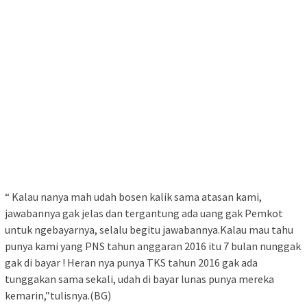
“
K
a
l
au
nanya mah ud
a
h bosen kalik sama atasan kami
,
jawabannya gak jelas dan tergantung ada uang gak Pemkot
untuk ngebayarnya, selalu begitu jawabannya.
K
a
l
au
mau ta
h
u
punya kami y
an
g PNS tahun anggaran 2016 itu 7 bulan nunggak
gak di bayar ! Heran nya punya TKS tahun 2016 gak ada
tunggakan sama sekali, udah di bayar lunas punya m
e
r
e
k
a
kemarin
,”tulisnya.(BG)