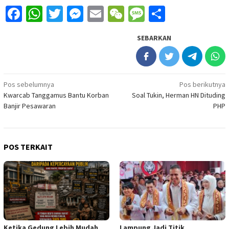
Facebook
WhatsApp
Twitter
Messenger
Email
WeChat
Message
Share
SEBARKAN
Navigasi
Pos sebelumnya
Pos berikutnya
Kwarcab Tanggamus Bantu Korban
Soal Tukin, Herman HN Dituding
pos
Banjir Pesawaran
PHP
POS TERKAIT
Ketika Gedung Lebih Mudah
Lampung Jadi Titik