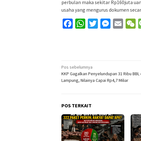
perbulan maka sekitar Rp160juta uan
usaha yang mengurus dokumen secar
Facebook
WhatsApp
Twitter
Messe
Ema
Navigasi
Pos sebelumnya
KKP Gagalkan Penyelundupan 31 Ribu BBL 
pos
Lampung, Nilainya Capai Rp4,7 Miliar
POS TERKAIT