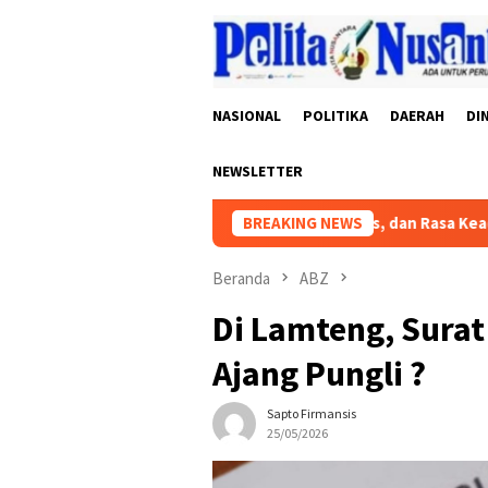
Loncat
ke
konten
NASIONAL
POLITIKA
DAERAH
DI
NEWSLETTER
 ke Mana?
Hibah, Prioritas, dan Rasa Keadilan Publik
BREAKING NEWS
Beranda
ABZ
Di Lamteng, Surat
Ajang Pungli ?
Sapto Firmansis
25/05/2026