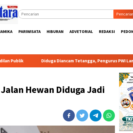
Pencaria
NAMIKA
PARIWISATA
HIBURAN
ADVETORIAL
REDAKSI
PEDOM
Diduga Diancam Tetangga, Pengurus PWI Lampung Lapor Polisi
 Jalan Hewan Diduga Jadi