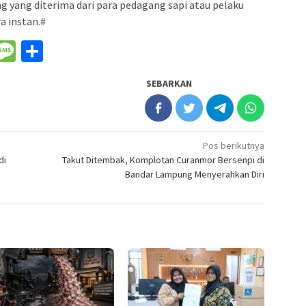
g yang diterima dari para pedagang sapi atau pelaku
a instan.#
nger
il
WeChat
Message
Share
SEBARKAN
Pos berikutnya
di
Takut Ditembak, Komplotan Curanmor Bersenpi di
Bandar Lampung Menyerahkan Diri