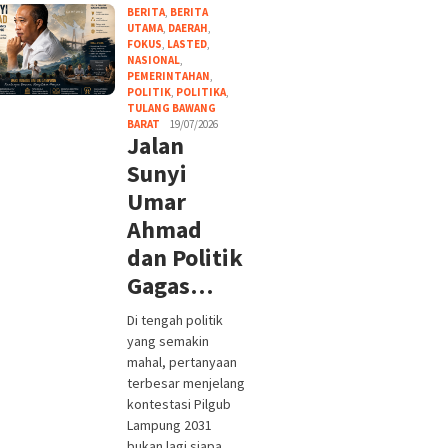
BERITA
,
BERITA
UTAMA
,
DAERAH
,
FOKUS
,
LASTED
,
NASIONAL
,
PEMERINTAHAN
,
POLITIK
,
POLITIKA
,
TULANG BAWANG
BARAT
19/07/2026
Jalan
Sunyi
Umar
Ahmad
dan Politik
Gagas…
Di tengah politik
yang semakin
mahal, pertanyaan
terbesar menjelang
kontestasi Pilgub
Lampung 2031
bukan lagi siapa