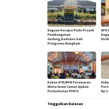
Dugaan Korupsi Pada Proyek
APH 
Pembangunan
Duga
Gedung,Kadiskes Kab
Disd
Pringsewu Bungkam
Kakan ATR/BPN Pesawaran
Didu
Minta Enam Camat Ajukan
Pert
Permohonan PPATS
Rp 3
Tinggalkan Balasan