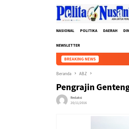
Loncat
ke
konten
NASIONAL
POLITIKA
DAERAH
DI
NEWSLETTER
BREAKING NEWS
Beranda
ABZ
Pengrajin Genten
Redaksi
20/11/2016