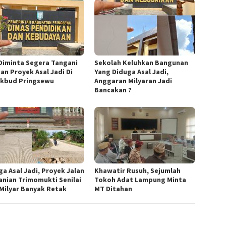
Diminta Segera Tangani
Sekolah Keluhkan Bangunan
an Proyek Asal Jadi Di
Yang Diduga Asal Jadi,
ikbud Pringsewu
Anggaran Milyaran Jadi
Bancakan ?
ga Asal Jadi, Proyek Jalan
Khawatir Rusuh, Sejumlah
anian Trimomukti Senilai
Tokoh Adat Lampung Minta
 Milyar Banyak Retak
MT Ditahan