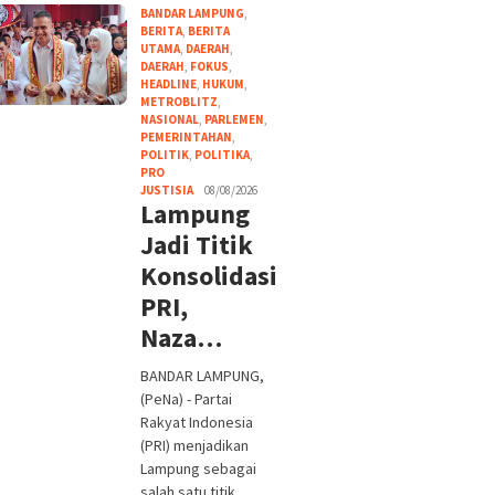
BANDAR LAMPUNG
,
BERITA
,
BERITA
UTAMA
,
DAERAH
,
DAERAH
,
FOKUS
,
HEADLINE
,
HUKUM
,
METROBLITZ
,
NASIONAL
,
PARLEMEN
,
PEMERINTAHAN
,
POLITIK
,
POLITIKA
,
PRO
JUSTISIA
08/08/2026
Lampung
Jadi Titik
Konsolidasi
PRI,
Naza…
BANDAR LAMPUNG,
(PeNa) - Partai
Rakyat Indonesia
(PRI) menjadikan
Lampung sebagai
salah satu titik