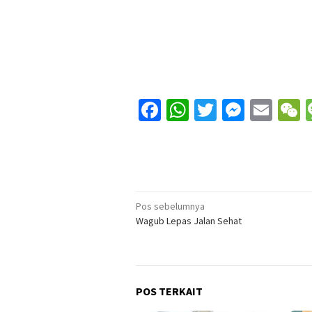
Facebook
WhatsApp
Twitter
Messe
Ema
Navigasi
Pos sebelumnya
Wagub Lepas Jalan Sehat
pos
POS TERKAIT