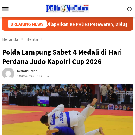
Loncat
Menu
ke
Mobile
konten
Kepsek SMPN Dilaporkan Ke Polres Pesawaran, Diduga Rampas 
BREAKING NEWS
Beranda
Berita
Polda Lampung Sabet 4 Medali di Hari
Perdana Judo Kapolri Cup 2026
Redaksi Pena
18/05/2026
1 Dilihat