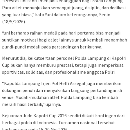
“Prestasi ini tentu menjadi kebanggaan bagi Polda Lampung.
Para atlet menunjukkan semangat juang, disiplin, dan dedikasi
yang luar biasa,” kata Yuni dalam keterangannya, Senin
(18/5/2026).
Yuni berharap raihan medali pada hari pertama bisa menjadi
suntikan motivasi bagi atlet lainnya untuk kembali menambah
pundi-pundi medali pada pertandingan berikutnya.
Menurut dia, keikutsertaan personel Polda Lampung di Kapolri
Cup bukan hanya memburu prestasi, tetapi juga memperkuat
sportivitas, soliditas, dan profesionalisme anggota Polri.
“Kapolda Lampung Irjen Pol Helfi Assegaf juga memberikan
dukungan penuh dan menyaksikan langsung pertandingan di
venue. Mudah-mudahan atlet Polda Lampung bisa kembali
meraih hasil terbaik,” ujarnya.
Kejuaraan Judo Kapolri Cup 2026 sendiri diikuti kontingen dari
berbagai polda di Indonesia. Turnamen nasional tersebut
berlangsung pada 15-20 Mei 2026.