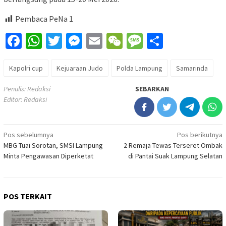
Pembaca PeNa
1
Facebook
WhatsApp
Twitter
Messenger
Email
WeChat
Message
Share
Kapolri cup
Kejuaraan Judo
Polda Lampung
Samarinda
Penulis: Redaksi
SEBARKAN
Editor: Redaksi
Navigasi
Pos sebelumnya
Pos berikutnya
MBG Tuai Sorotan, SMSI Lampung
2 Remaja Tewas Terseret Ombak
pos
Minta Pengawasan Diperketat
di Pantai Suak Lampung Selatan
POS TERKAIT