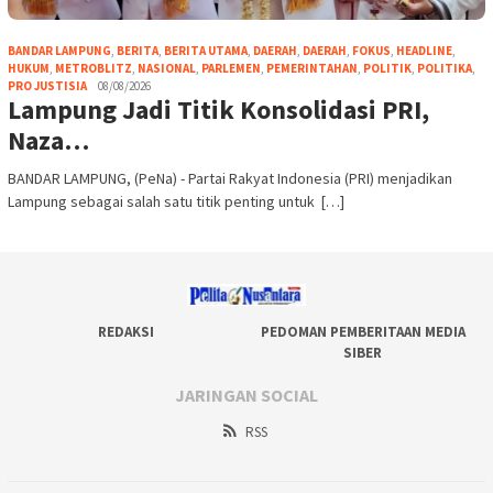
BANDAR LAMPUNG
,
BERITA
,
BERITA UTAMA
,
DAERAH
,
DAERAH
,
FOKUS
,
HEADLINE
,
HUKUM
,
METROBLITZ
,
NASIONAL
,
PARLEMEN
,
PEMERINTAHAN
,
POLITIK
,
POLITIKA
,
PRO JUSTISIA
08/08/2026
Lampung Jadi Titik Konsolidasi PRI,
Naza…
BANDAR LAMPUNG, (PeNa) - Partai Rakyat Indonesia (PRI) menjadikan
Lampung sebagai salah satu titik penting untuk […]
REDAKSI
PEDOMAN PEMBERITAAN MEDIA
SIBER
JARINGAN SOCIAL
RSS