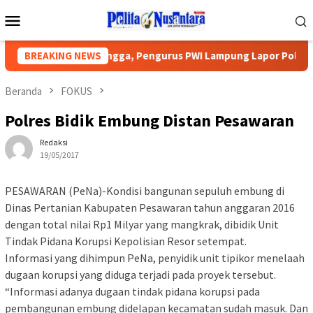
Loncat
Menu
ke
Mobile
konten
a Diancam Tetangga, Pengurus PWI Lampung Lapor Polisi, DPRD M
BREAKING NEWS
Beranda
FOKUS
Polres Bidik Embung Distan Pesawaran
Redaksi
19/05/2017
PESAWARAN (PeNa)-Kondisi bangunan sepuluh embung di
Dinas Pertanian Kabupaten Pesawaran tahun anggaran 2016
dengan total nilai Rp1 Milyar yang mangkrak, dibidik Unit
Tindak Pidana Korupsi Kepolisian Resor setempat.
Informasi yang dihimpun PeNa, penyidik unit tipikor menelaah
dugaan korupsi yang diduga terjadi pada proyek tersebut.
“Informasi adanya dugaan tindak pidana korupsi pada
pembangunan embung didelapan kecamatan sudah masuk. Dan