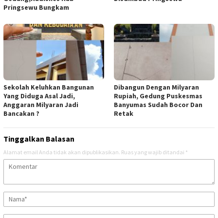
Pringsewu Bungkam
Sekolah Keluhkan Bangunan
Dibangun Dengan Milyaran
Yang Diduga Asal Jadi,
Rupiah, Gedung Puskesmas
Anggaran Milyaran Jadi
Banyumas Sudah Bocor Dan
Bancakan ?
Retak
Tinggalkan Balasan
Alamat email Anda tidak akan dipublikasikan.
Ruas yang wajib ditandai
*