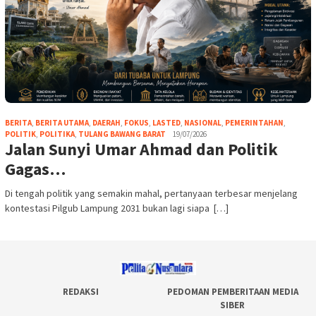
BERITA
,
BERITA UTAMA
,
DAERAH
,
FOKUS
,
LASTED
,
NASIONAL
,
PEMERINTAHAN
,
POLITIK
,
POLITIKA
,
TULANG BAWANG BARAT
19/07/2026
Jalan Sunyi Umar Ahmad dan Politik
Gagas…
Di tengah politik yang semakin mahal, pertanyaan terbesar menjelang
kontestasi Pilgub Lampung 2031 bukan lagi siapa […]
REDAKSI
PEDOMAN PEMBERITAAN MEDIA
SIBER