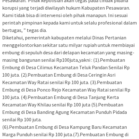
Pesawaran.”Pihak kepolisian akan tegas pada tindak pidana
korupsi yang terjadi diwilayah hukum Kabupaten Pesawaran.
Kami tidak bisa di intervensi oleh pihak manapun. Ini sesuai
perintah pimpinan kepada kami untuk selalu profesional dalam
bertugas, ” tegas dia.
Diketahui, pemerintah kabupaten melalui Dinas Pertanian
menggelontorkan sekitar satu milyar rupiah untuk membiayai
embung di sepuluh desa dari delapan kecamatan yang masing-
masing bangunan senilai Rp100juta,yakni : (1).Pembuatan
Embung di Desa Cilimus Kecamatan Teluk Pandan Senilai Rp
100 juta. (2).Pembuatan Embung di Desa Ceringin Asri
Kecamatan Way Ratai senilai Rp 100 juta. (3).Pembuatan
Embung di Desa Ponco Rejo Kecamatan Way Ratai senilai Rp
100 juta. (4).Pembuatan Embung di Desa Tanjung Kerta
Kecamatan Way Khilau senilai Rp 100 juta (5).Pembuatan
Embung di Desa Banding Agung Kecamatan Punduh Pidada
senilai Rp 100 juta.
(6).Pembuatan Embung di Desa Kampung Baru Kecamatan
Marga Punduh senilai Rp 100 juta.(7).Pembuatan Embung di