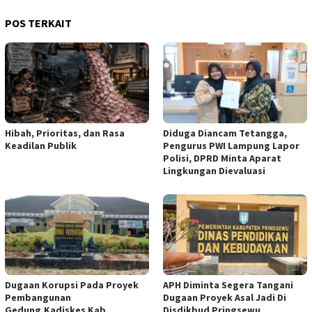
POS TERKAIT
Hibah, Prioritas, dan Rasa
Diduga Diancam Tetangga,
Keadilan Publik
Pengurus PWI Lampung Lapor
Polisi, DPRD Minta Aparat
Lingkungan Dievaluasi
Dugaan Korupsi Pada Proyek
APH Diminta Segera Tangani
Pembangunan
Dugaan Proyek Asal Jadi Di
Gedung,Kadiskes Kab
Disdikbud Pringsewu