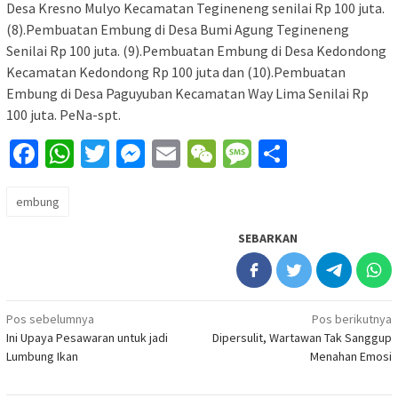
Desa Kresno Mulyo Kecamatan Tegineneng senilai Rp 100 juta.
(8).Pembuatan Embung di Desa Bumi Agung Tegineneng
Senilai Rp 100 juta. (9).Pembuatan Embung di Desa Kedondong
Kecamatan Kedondong Rp 100 juta dan (10).Pembuatan
Embung di Desa Paguyuban Kecamatan Way Lima Senilai Rp
100 juta. PeNa-spt.
Facebook
WhatsApp
Twitter
Messenger
Email
WeChat
Message
Share
embung
SEBARKAN
Navigasi
Pos sebelumnya
Pos berikutnya
Ini Upaya Pesawaran untuk jadi
Dipersulit, Wartawan Tak Sanggup
pos
Lumbung Ikan
Menahan Emosi